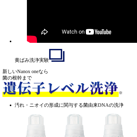
黄ばみ洗浄実験
新しい
Nanox
one
なら
菌の根幹
まで
※
汚れ・ニオイの形成に関与する菌由来DNAの洗浄