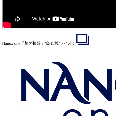
Nanox
one「菌の根幹」篇/15秒/ライオン