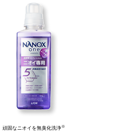
※
頑固なニオイ
を
無臭化洗浄