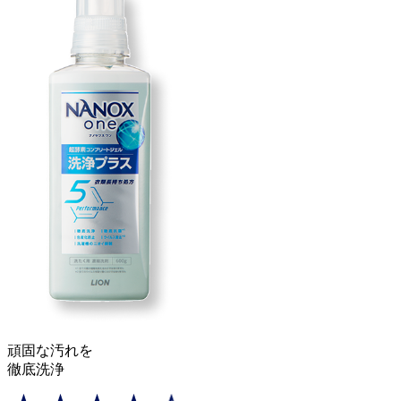
頑固な汚れ
を
徹底洗浄