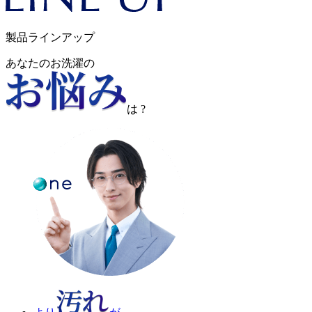
製品ラインアップ
あなたの
お洗濯
の
は
?