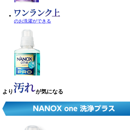
の
お洗濯ができる
より
が
気になる